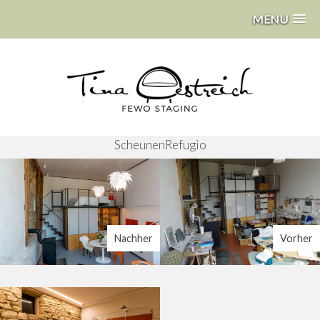
MENU
ScheunenRefugio
Nachher
Vorher